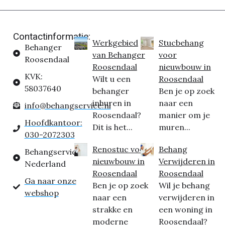
Contactinformatie:
Werkgebied
Stucbehang
Behanger
van Behanger
voor
Roosendaal
Roosendaal
nieuwbouw in
KVK:
Wilt u een
Roosendaal
58037640
behanger
Ben je op zoek
inhuren in
naar een
info@behangservice.nl
Roosendaal?
manier om je
Hoofdkantoor:
Dit is het...
muren...
030-2072303
Renostuc voor
Behang
Behangservice
nieuwbouw in
Verwijderen in
Nederland
Roosendaal
Roosendaal
Ga naar onze
Ben je op zoek
Wil je behang
webshop
naar een
verwijderen in
strakke en
een woning in
moderne
Roosendaal?