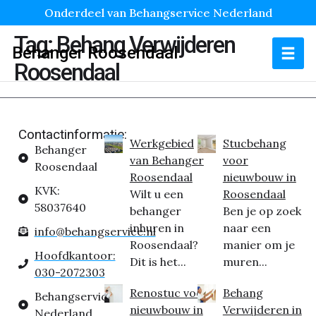
Onderdeel van Behangservice Nederland
Tag:
Behang Verwijderen
Behanger Roosendaal
Roosendaal
Contactinformatie:
Werkgebied
Stucbehang
Behanger
van Behanger
voor
Roosendaal
Roosendaal
nieuwbouw in
KVK:
Wilt u een
Roosendaal
58037640
behanger
Ben je op zoek
inhuren in
naar een
info@behangservice.nl
Roosendaal?
manier om je
Hoofdkantoor:
Dit is het...
muren...
030-2072303
Renostuc voor
Behang
Behangservice
nieuwbouw in
Verwijderen in
Nederland