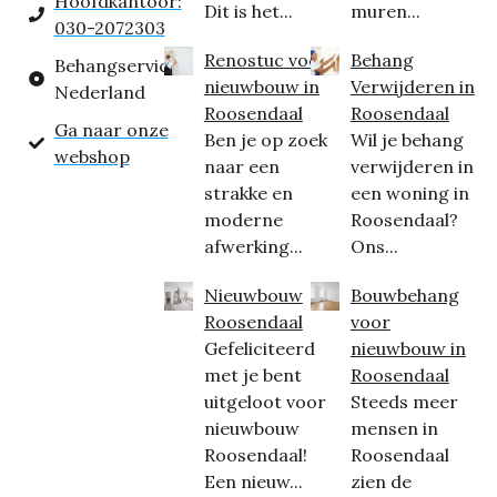
Hoofdkantoor:
Dit is het...
muren...
030-2072303
Renostuc voor
Behang
Behangservice
nieuwbouw in
Verwijderen in
Nederland
Roosendaal
Roosendaal
Ga naar onze
Ben je op zoek
Wil je behang
webshop
naar een
verwijderen in
strakke en
een woning in
moderne
Roosendaal?
afwerking...
Ons...
Nieuwbouw
Bouwbehang
Roosendaal
voor
Gefeliciteerd
nieuwbouw in
met je bent
Roosendaal
uitgeloot voor
Steeds meer
nieuwbouw
mensen in
Roosendaal!
Roosendaal
Een nieuw...
zien de