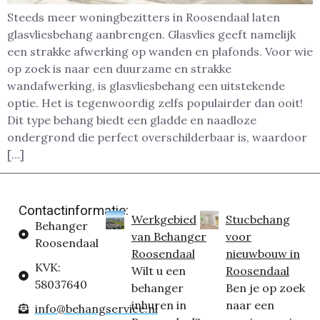
Steeds meer woningbezitters in Roosendaal laten
glasvliesbehang aanbrengen. Glasvlies geeft namelijk
een strakke afwerking op wanden en plafonds. Voor wie
op zoek is naar een duurzame en strakke
wandafwerking, is glasvliesbehang een uitstekende
optie. Het is tegenwoordig zelfs populairder dan ooit!
Dit type behang biedt een gladde en naadloze
ondergrond die perfect overschilderbaar is, waardoor
[…]
Contactinformatie:
Werkgebied
Stucbehang
Behanger
van Behanger
voor
Roosendaal
Roosendaal
nieuwbouw in
KVK:
Wilt u een
Roosendaal
58037640
behanger
Ben je op zoek
inhuren in
naar een
info@behangservice.nl