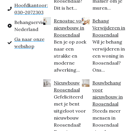
Roosendaal?
manier om je
Hoofdkantoor:
Dit is het...
muren...
030-2072303
Renostuc voor
Behang
Behangservice
nieuwbouw in
Verwijderen in
Nederland
Roosendaal
Roosendaal
Ga naar onze
Ben je op zoek
Wil je behang
webshop
naar een
verwijderen in
strakke en
een woning in
moderne
Roosendaal?
afwerking...
Ons...
Nieuwbouw
Bouwbehang
Roosendaal
voor
Gefeliciteerd
nieuwbouw in
met je bent
Roosendaal
uitgeloot voor
Steeds meer
nieuwbouw
mensen in
Roosendaal!
Roosendaal