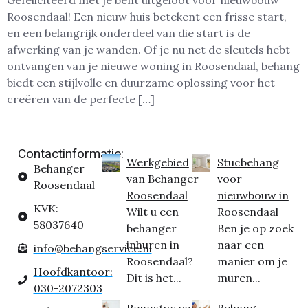
Gefeliciteerd met je bent uitgeloot voor nieuwbouw
Roosendaal! Een nieuw huis betekent een frisse start,
en een belangrijk onderdeel van die start is de
afwerking van je wanden. Of je nu net de sleutels hebt
ontvangen van je nieuwe woning in Roosendaal, behang
biedt een stijlvolle en duurzame oplossing voor het
creëren van de perfecte […]
Contactinformatie:
Werkgebied
Stucbehang
Behanger
van Behanger
voor
Roosendaal
Roosendaal
nieuwbouw in
KVK:
Wilt u een
Roosendaal
58037640
behanger
Ben je op zoek
inhuren in
naar een
info@behangservice.nl
Roosendaal?
manier om je
Hoofdkantoor:
Dit is het...
muren...
030-2072303
Renostuc voor
Behang