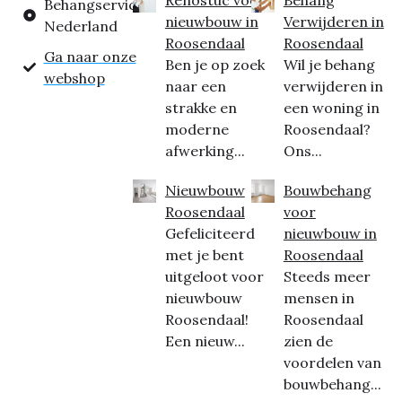
Behangservice
nieuwbouw in
Verwijderen in
Nederland
Roosendaal
Roosendaal
Ga naar onze
Ben je op zoek
Wil je behang
webshop
naar een
verwijderen in
strakke en
een woning in
moderne
Roosendaal?
afwerking...
Ons...
Nieuwbouw
Bouwbehang
Roosendaal
voor
Gefeliciteerd
nieuwbouw in
met je bent
Roosendaal
uitgeloot voor
Steeds meer
nieuwbouw
mensen in
Roosendaal!
Roosendaal
Een nieuw...
zien de
voordelen van
bouwbehang...