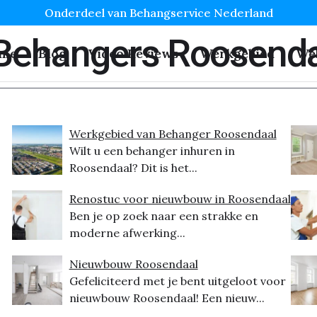
Onderdeel van Behangservice Nederland
 Behangers Roosend
me
Blog
Video Reviews
Werkgebied
We
Werkgebied van Behanger Roosendaal
Wilt u een behanger inhuren in
Roosendaal? Dit is het...
Renostuc voor nieuwbouw in Roosendaal
Ben je op zoek naar een strakke en
moderne afwerking...
Nieuwbouw Roosendaal
Gefeliciteerd met je bent uitgeloot voor
nieuwbouw Roosendaal! Een nieuw...