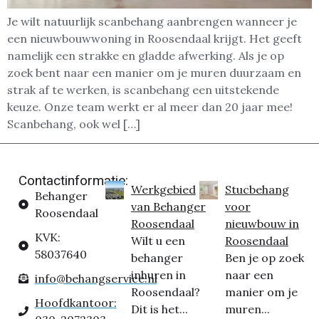
Je wilt natuurlijk scanbehang aanbrengen wanneer je
een nieuwbouwwoning in Roosendaal krijgt. Het geeft
namelijk een strakke en gladde afwerking. Als je op
zoek bent naar een manier om je muren duurzaam en
strak af te werken, is scanbehang een uitstekende
keuze. Onze team werkt er al meer dan 20 jaar mee!
Scanbehang, ook wel […]
Contactinformatie:
Werkgebied
Stucbehang
Behanger
van Behanger
voor
Roosendaal
Roosendaal
nieuwbouw in
KVK:
Wilt u een
Roosendaal
58037640
behanger
Ben je op zoek
inhuren in
naar een
info@behangservice.nl
Roosendaal?
manier om je
Hoofdkantoor:
Dit is het...
muren...