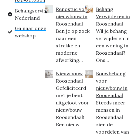
030-2072303
Renostuc voor
Behang
Behangservice
nieuwbouw in
Verwijderen in
Nederland
Roosendaal
Roosendaal
Ga naar onze
Ben je op zoek
Wil je behang
webshop
naar een
verwijderen in
strakke en
een woning in
moderne
Roosendaal?
afwerking...
Ons...
Nieuwbouw
Bouwbehang
Roosendaal
voor
Gefeliciteerd
nieuwbouw in
met je bent
Roosendaal
uitgeloot voor
Steeds meer
nieuwbouw
mensen in
Roosendaal!
Roosendaal
Een nieuw...
zien de
voordelen van