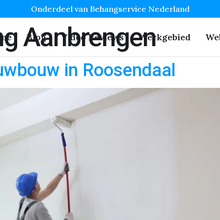
Onderdeel van Behangservice Nederland
g Aanbrengen
me
Blog
Video Reviews
Werkgebied
We
uwbouw in Roosendaal