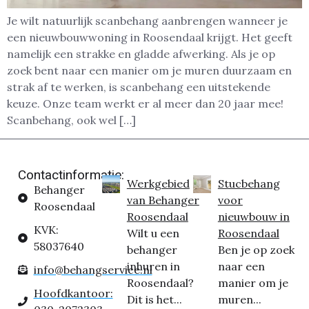
Je wilt natuurlijk scanbehang aanbrengen wanneer je
een nieuwbouwwoning in Roosendaal krijgt. Het geeft
namelijk een strakke en gladde afwerking. Als je op
zoek bent naar een manier om je muren duurzaam en
strak af te werken, is scanbehang een uitstekende
keuze. Onze team werkt er al meer dan 20 jaar mee!
Scanbehang, ook wel […]
Contactinformatie:
Werkgebied
Stucbehang
Behanger
van Behanger
voor
Roosendaal
Roosendaal
nieuwbouw in
KVK:
Wilt u een
Roosendaal
58037640
behanger
Ben je op zoek
inhuren in
naar een
info@behangservice.nl
Roosendaal?
manier om je
Hoofdkantoor:
Dit is het...
muren...