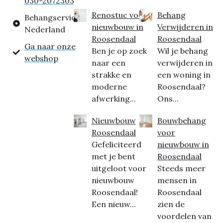
030-2072303
Renostuc voor
Behang
Behangservice
nieuwbouw in
Verwijderen in
Nederland
Roosendaal
Roosendaal
Ga naar onze
Ben je op zoek
Wil je behang
webshop
naar een
verwijderen in
strakke en
een woning in
moderne
Roosendaal?
afwerking...
Ons...
Nieuwbouw
Bouwbehang
Roosendaal
voor
Gefeliciteerd
nieuwbouw in
met je bent
Roosendaal
uitgeloot voor
Steeds meer
nieuwbouw
mensen in
Roosendaal!
Roosendaal
Een nieuw...
zien de
voordelen van