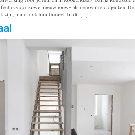
afwerking voor je muren in Roosendaal? Dan is Renostuc d
rfect is voor zowel nieuwbouw- als renovatieprojecten. D
k zijn, maar ook functioneel. In dit […]
aal