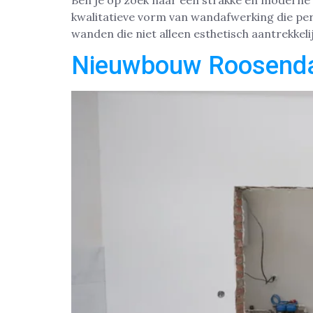
Ben je op zoek naar een strakke en moderne 
kwalitatieve vorm van wandafwerking die pe
wanden die niet alleen esthetisch aantrekkelij
Nieuwbouw Roosend