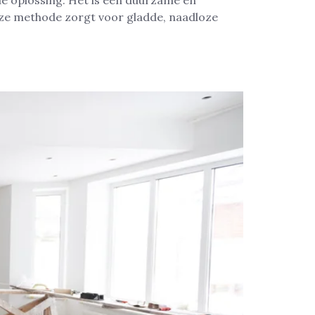
é oplossing. Het is een duurzame en
eze methode zorgt voor gladde, naadloze