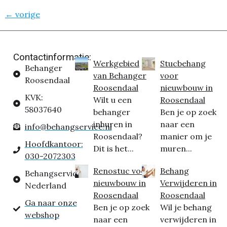
←
vorige
Contactinformatie:
Werkgebied
Stucbehang
Behanger
van Behanger
voor
Roosendaal
Roosendaal
nieuwbouw in
KVK:
Wilt u een
Roosendaal
58037640
behanger
Ben je op zoek
inhuren in
naar een
info@behangservice.nl
Roosendaal?
manier om je
Hoofdkantoor:
Dit is het...
muren...
030-2072303
Renostuc voor
Behang
Behangservice
nieuwbouw in
Verwijderen in
Nederland
Roosendaal
Roosendaal
Ga naar onze
Ben je op zoek
Wil je behang
webshop
naar een
verwijderen in